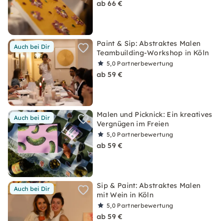
ab 66 €
Paint & Sip: Abstraktes Malen
Auch bei Dir
Teambuilding-Workshop in Köln
5,0
Partnerbewertung
ab 59 €
Malen und Picknick: Ein kreatives
Auch bei Dir
Vergnügen im Freien
5,0
Partnerbewertung
ab 59 €
Sip & Paint: Abstraktes Malen
Auch bei Dir
mit Wein in Köln
5,0
Partnerbewertung
ab 59 €