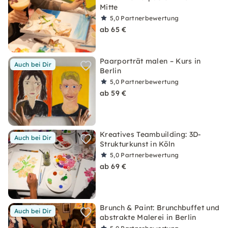
Mitte
5,0
Partnerbewertung
ab 65 €
Paarporträt malen – Kurs in
Auch bei Dir
Berlin
5,0
Partnerbewertung
ab 59 €
Kreatives Teambuilding: 3D-
Auch bei Dir
Strukturkunst in Köln
5,0
Partnerbewertung
ab 69 €
Brunch & Paint: Brunchbuffet und
Auch bei Dir
abstrakte Malerei in Berlin